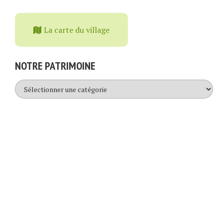
La carte du village
NOTRE PATRIMOINE
Notre
patrimoine
© 2026. DÉVELOPPÉ PAR
ANOTHER WEB
. CONSULTEZ LES
MENTIONS LÉGALES
.
ACCUEIL
ACCUEIL
MONUMENTS
CONTACT
MONUMENTS